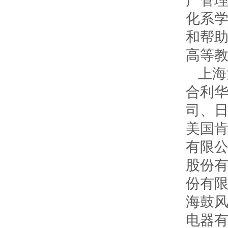
产管
化系
和帮
高等
上海
合利
司、
美国
有限
股份
份有
海鼓
电器