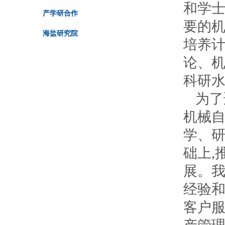
和学
验室
产学研合作
要的机
海盐研究院
培养计
论、
科研
为了
机械自
学、研
础上,
展。
经验
客户