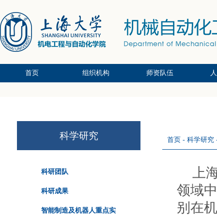
首页
组织机构
师资队伍
人
党政办公系统
党群支部系统
教研中心系统
副教授/副研究员
教授/研究员
讲师/中级
本
硕
博
科学研究
首页
-
科学研究
上
科研团队
领域
科研成果
别在
智能制造及机器人重点实