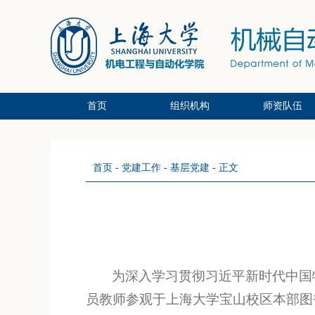
首页
组织机构
师资队伍
党政办公系统
党群支部系统
教研中心系统
副教授/副研
教授/研究员
讲师/中级
首页
-
党建工作
-
基层党建
- 正文
为深入学习贯彻习近平新时代中国
员教师参观于上海大学宝山校区本部图书