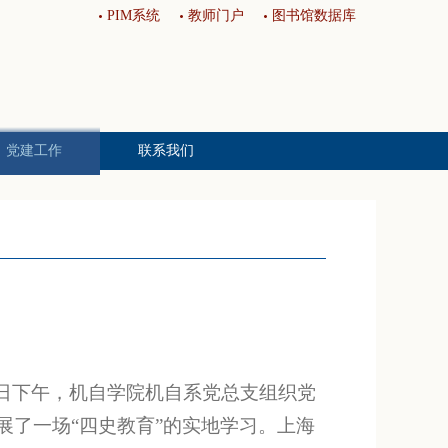
PIM系统
教师门户
图书馆数据库
党建工作
联系我们
基层党建
工会妇委
青联工作
校友分会
0日下午，机自学院机自系党总支组织党
展了一场“四史教育”的实地学习。上海