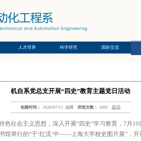
人才培养
科学研究
国际交流
究员
本科培养
硕士培养
博士培养
智能制造及机器人重点实验室
产学研合作
海盐研究院
科研团队
科研成果
德国亚琛工业大学项目
美国普渡大学项目
机自系党总支开展“四史”教育主题党日活动
创建时间：
2020/07/13
战茜
浏览次数：
1492
返回
特色社会主义思想，深入开展“四史”学习教育，7月1
馆举行的“于‘红流’中——上海大学校史图片展”，开