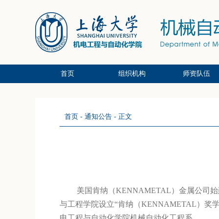
首页
组织机构
师资队伍
党政办公系统
党群支部系统
教研中心系统
副教授/副研
教授/研究员
讲师/中级
首页
-
通知公告
- 正文
美国肯纳（KENNAMETAL）金属公司
与工程学院设立“肯纳（KENNAMETAL）
电工程与自动化学院机械自动化工程系。