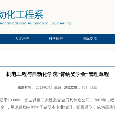
人才培养
科学研究
国际交流
究员
本科培养
硕士培养
博士培养
智能制造及机器人重点实验室
产学研合作
海盐研究院
科研团队
科研成果
德国亚琛工业大学项目
美国普渡大学项目
机电工程与自动化学院“肯纳奖学金”管理章程
创建时间：
2023/02/15
战茜
浏览次数：
958
返回
始建于1938年，是世界第二大硬质合金刀具制造公司。2007年
奖学金”，用以鼓励材料学子钻研本专业知识，积极进取，成为高质