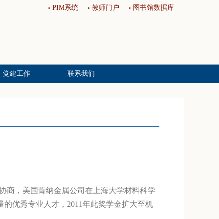
PIM系统
教师门户
图书馆数据库
党建工作
联系我们
基层党建
工会妇委
青联工作
校友分会
，经协商，美国肯纳金属公司在上海大学材料科学
量的优秀专业人才，2011年此奖学金扩大至机